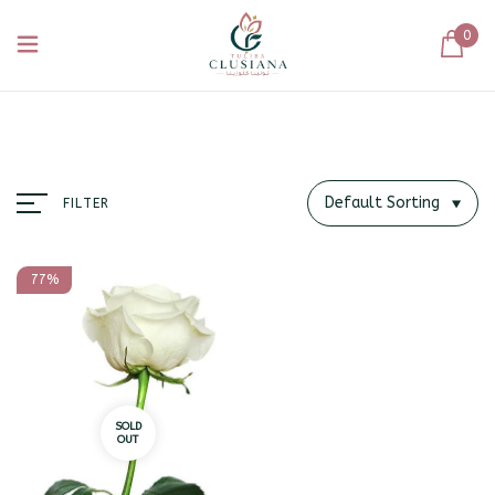
0
Default Sorting
FILTER
77%
SOLD
OUT