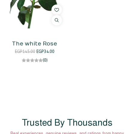
The white Rose
EGP
145.00
EGP
34.00
(0)
Trusted By Thousands